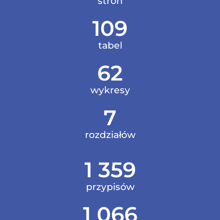
stron
109
tabel
62
wykresy
7
rozdziałów
1 359
przypisów
1 066