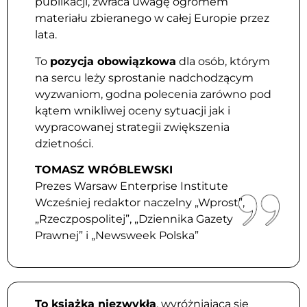
publikacji, zwraca uwagę ogromem
materiału zbieranego w całej Europie przez
lata.
To
pozycja obowiązkowa
dla osób, którym
na sercu leży sprostanie nadchodzącym
wyzwaniom, godna polecenia zarówno pod
kątem wnikliwej oceny sytuacji jak i
wypracowanej strategii zwiększenia
dzietności.
TOMASZ WRÓBLEWSKI
Prezes Warsaw Enterprise Institute
Wcześniej redaktor naczelny „Wprost”,
„Rzeczpospolitej”, „Dziennika Gazety
Prawnej” i „Newsweek Polska”
To książka niezwykła
, wyróżniająca się